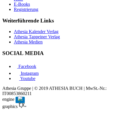
E-Books
Registrierung
Weiterführende Links
Athesia Kalender Verlag
Athesia Tappeiner Verlag
Athesia Medien
SOCIAL MEDIA
Facebook
Instagram
Youtube
Athesia Gruppe | © 2019 ATHESIA BUCH | MwSt.-Nr.:
IT00853860211
engine
graphics